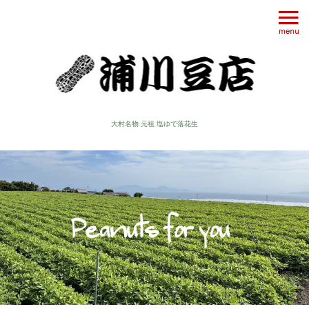
大村名物 元祖 塩ゆで落花生